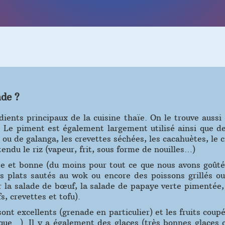
de ?
édients principaux de la cuisine thaïe. On le trouve auss
s. Le piment est également largement utilisé ainsi que de
ou de galanga, les crevettes séchées, les cacahuètes, le 
tendu le riz (vapeur, frit, sous forme de nouilles…)
te et bonne (du moins pour tout ce que nous avons goûté
s plats sautés au wok ou encore des poissons grillés ou 
r la salade de bœuf, la salade de papaye verte pimentée, 
s, crevettes et tofu).
s sont excellents (grenade en particulier) et les fruits co
ue…). Il y a également des glaces (très bonnes glaces c