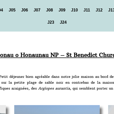
04
J05
J06
J07
J08
J09
J10
J11
J12
J1
J23
J24
honau o Honaunau NP – St Benedict Chur
Petit déjeuner bien agréable dans notre jolie maison au bord d
ur la petite plage de sable noir en contrebas de la maiso
fiques araignées, des
Argiopes aurantia
, qui semblent porter un