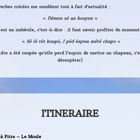
rbes créoles me semblent tout à fait d’actualité :
«
Démen sé an kouyon
»
est un imbécile, c’est-à-dire : il faut savoir profiter du moment
«
Sé lè tèt koupé, I pèd èspwa mété chapo
»
tête a été coupée qu’elle perd l’espoir de mettre un chapeau, c’e
désespérer)
ITINERAIRE
 à Pitre – Le Moule