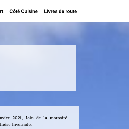
rt
Côté Cuisine
Livres de route
vier 2021, loin de la morosité
thèse hivernale.