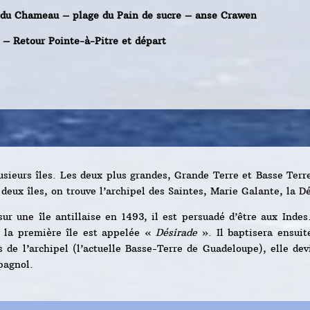
e du Chameau – plage du Pain de sucre – anse Crawen
e – Retour Pointe-à-Pitre et départ
sieurs îles. Les deux plus grandes, Grande Terre et Basse Terre
 deux îles, on trouve l’archipel des Saintes, Marie Galante, la D
r une île antillaise en 1493, il est persuadé d’être aux Indes.
t la première île est appelée «
Désirade
». Il baptisera ensui
s de l’archipel (l’actuelle Basse-Terre de Guadeloupe), elle d
pagnol.