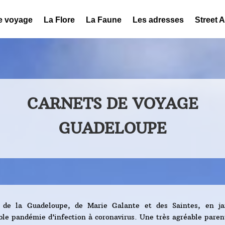
e voyage
La Flore
La Faune
Les adresses
Street A
CARNETS DE VOYAGE
GUADELOUPE
 de la Guadeloupe, de Marie Galante et des Saintes, en jan
ble pandémie d’infection à coronavirus. Une très agréable paren